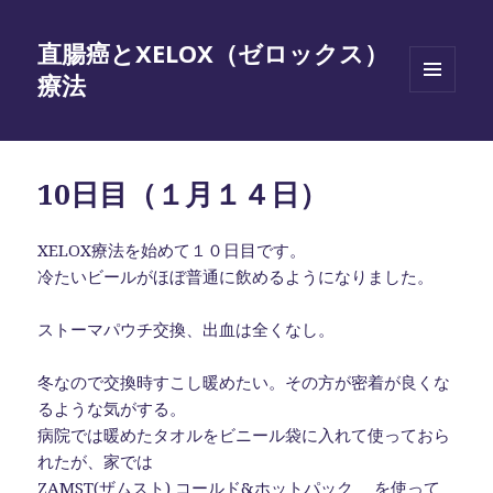
直腸癌とXELOX（ゼロックス）
療法
メニュ
ーとウ
ィジェ
ット
10日目（１月１４日）
XELOX療法を始めて１０日目です。
冷たいビールがほぼ普通に飲めるようになりました。
ストーマパウチ交換、出血は全くなし。
冬なので交換時すこし暖めたい。その方が密着が良くな
るような気がする。
病院では暖めたタオルをビニール袋に入れて使っておら
れたが、家では
ZAMST(ザムスト) コールド&ホットパック
を使って