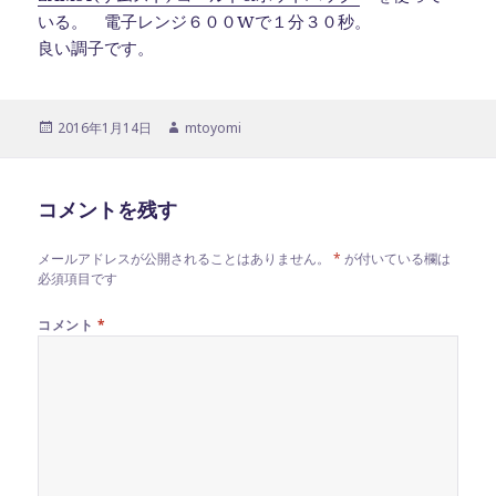
いる。 電子レンジ６００Wで１分３０秒。
良い調子です。
投
作
2016年1月14日
mtoyomi
稿
成
日:
者
コメントを残す
メールアドレスが公開されることはありません。
*
が付いている欄は
必須項目です
コメント
*