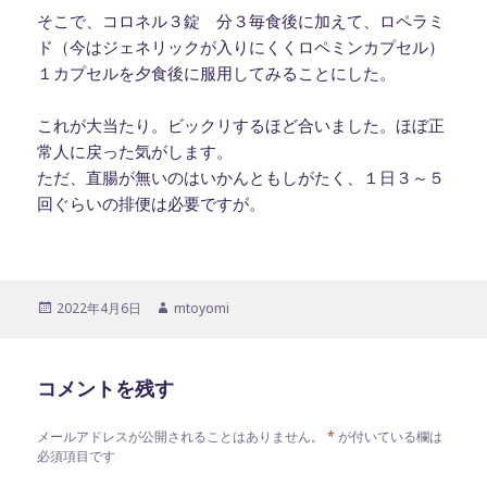
そこで、コロネル３錠 分３毎食後に加えて、ロペラミ
ド（今はジェネリックが入りにくくロペミンカプセル）
１カプセルを夕食後に服用してみることにした。
これが大当たり。ビックリするほど合いました。ほぼ正
常人に戻った気がします。
ただ、直腸が無いのはいかんともしがたく、１日３～５
回ぐらいの排便は必要ですが。
投
作
2022年4月6日
mtoyomi
稿
成
日:
者
コメントを残す
メールアドレスが公開されることはありません。
*
が付いている欄は
必須項目です